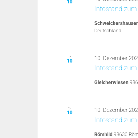
10
Infostand zum
Schweickershause
Deutschland
Fr.
10. Dezember 202
10
Infostand zum 
Gleicherwiesen
986
Fr.
10. Dezember 202
10
Infostand zum
Römhild
98630 Römh