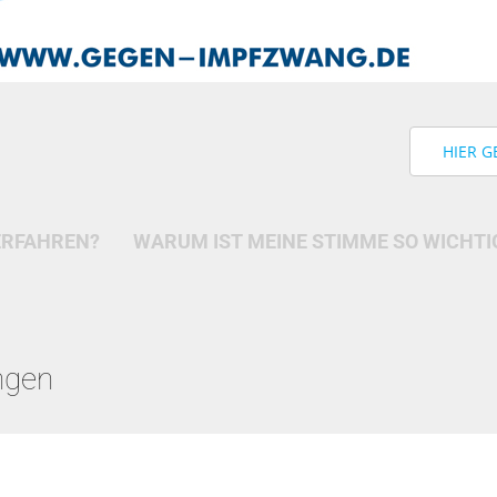
HIER G
ERFAHREN?
WARUM IST MEINE STIMME SO WICHTI
ngen