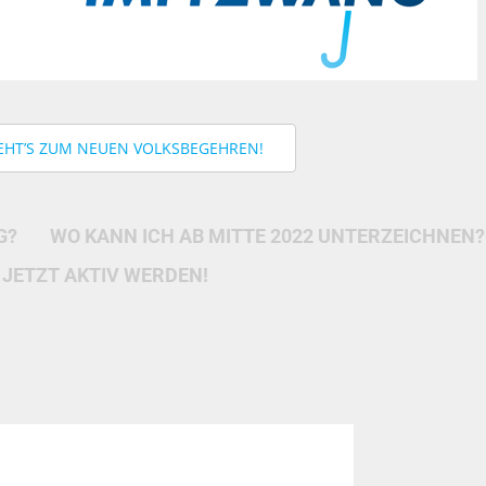
EHT’S ZUM NEUEN VOLKSBEGEHREN!
G?
WO KANN ICH AB MITTE 2022 UNTERZEICHNEN?
JETZT AKTIV WERDEN!