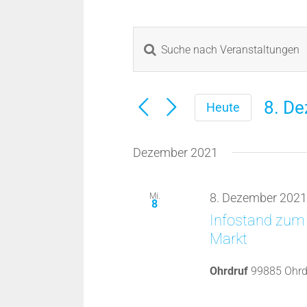
Bitte
Veranstaltungen
Schlüsselwort
eingeben.
Suche
Suche
8. D
Heute
nach
und
Datu
Veranstaltungen
Ansichten,
wähle
Schlüsselwort.
Dezember 2021
Navigation
Mi.
8. Dezember 2021
8
Infostand zum 
Markt
Ohrdruf
99885 Ohrdr