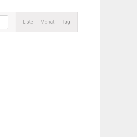
Veranstaltung
Liste
Monat
Tag
Ansichten-
Navigation