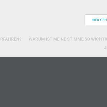
HIER GE
ERFAHREN?
WARUM IST MEINE STIMME SO WICHTI
J