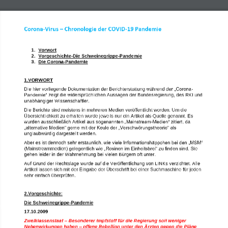
Corona
-
Virus 
–
Chronologie der COVID
-
19 Pandemie
1.
Vorwort
2.
Vorgeschichte
-
Die Schweinegrippe
-
Pandemie
3.
Die Corona
-
Pandemie
1.
VORWORT
Die hier vorliegende Dokumentation der Berichterstattung während
de
r „Corona
-
Pandemie“
zeigt die
widersprüchlichen Aussagen der Bundesregierung, des RKI und 
unabhängiger Wissenschaftler
.
Die Berichte sind
meistens in mehreren
Medien veröffentlicht worden. Um die 
Übersichtlichkeit zu erhalten 
wurde
jeweils nur ein
Artik
el als Quelle ge
n
annt. Es 
wurden ausschließlich 
Artikel aus so
genannten „Mainstream
-
Medien“ zitiert
, da 
„alternative Medien“ gerne mit der Keule der „Verschwörun
gstheorie“ als 
unglaubwürdig dargestellt werden.
viele Informationshäppchen bei den „MSM“ 
Aber es ist dennoch sehr erstaunlich, wie
(Mainstreammedien) 
gelegentlich wie „Rosinen im Einheitsbrei“ zu finden sind.
Sie 
gehen leider in der Wahrnehmung 
bei vielen
Bürgern 
oft 
unter.
Auf 
Grund der Rechtslage wurde 
auf die Veröffentlichung von LINKs 
verzichtet.
Alle 
Artikel lassen sich 
mit der Eingabe der Überschrift bei einer Suchmaschine 
für jeden 
sehr 
einfach überprüfen.
2.
Vorgeschichte:
Die 
Schweinegrippe
-
Pandemie
17.10.2009
Zweiklassenstaat 
–
Besonderer Impfstoff für die Regierung soll weniger 
Nebenwirkungen haben 
–
offene Rebellion unter den Ärzten gegen die Pläne 