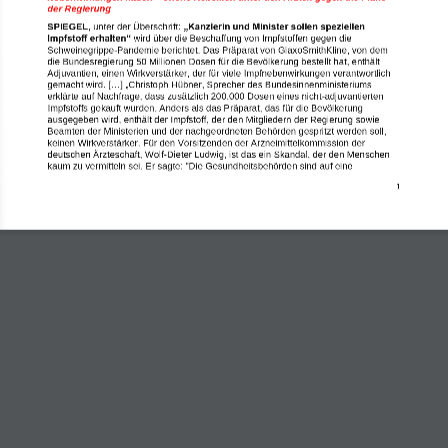
der Regierung
SPIEGEL
,
unter der Überschrift:
„Kanzlerin und Minister sollen speziellen 
Impfstoff erhalten“
wird 
über die Beschaffung von Impfstoffen gegen die 
Schweinegrippe
-
Pandemie
berichtet
. D
as Präparat von GlaxoSmithKline, von dem 
die Bundesregierung 50 Millionen Dosen für die Bevölkerung beste
llt hat, enthält  
Adjuvantien, einen Wirkverstärker, der für viele Impfnebenwirkungen verantwortlich 
gemacht wird.
[...] 
„
Christoph Hübner, Sprecher des Bundesinnenministeriums 
erklärte auf Nachfrage, dass zusätzlich 200.000 Dosen eines nicht
-
adjuvantierten 
Impfstoffs gekauft wurden. Anders als das Präparat, das für die Bevölkerung 
ausgegeben wird, enthält der Impfstoff, der den Mitgliedern der Regierung sowie 
Beamten der Ministerien und der nachgeordneten Behörden gespritzt werden soll, 
keinen Wirkverstärker
. Für den Vorsitzenden der Arzneimittelkommission der 
deutschen Ärzteschaft, Wolf
-
Dieter Ludwig, ist das ein Skandal, der den Menschen 
kaum zu vermitteln sei. Er sagte: "Die Gesundheitsbehörden sind auf eine 
1