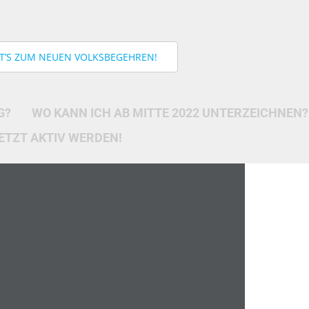
HT’S ZUM NEUEN VOLKSBEGEHREN!
G?
WO KANN ICH AB MITTE 2022 UNTERZEICHNEN?
ETZT AKTIV WERDEN!