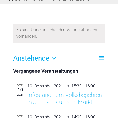
Warum ist meine Stimme so wichtig?
Wo kann ich ab Mitte 2022 unterzeichnen?
Es sind keine anstehenden Veranstaltungen
vorhanden.
Corona-Politik
Unser Gesetzentwurf
Veransta
Anstehende
Suche
Liste
Veranst
Ansichte
Datum
Navigati
Vergangene Veranstaltungen
Suche
wählen.
Jetzt aktiv werden!
und
DEZ.
10. Dezember 2021 um 15:30
-
16:00
10
Ansichte
Infostand zum Volksbegehren
2021
Navigat
in Jüchsen auf dem Markt
DEZ.
10. Dezember 2021 um 14:00
-
16:00