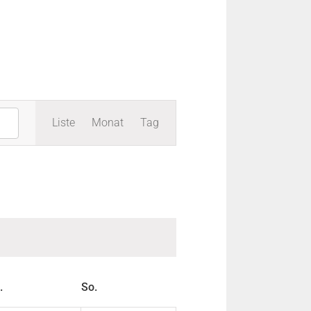
Veranstaltung
Liste
Monat
Tag
Ansichten-
Navigation
.
So.