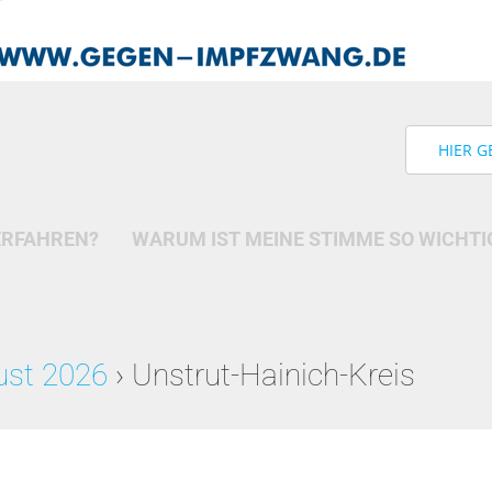
HIER G
ERFAHREN?
WARUM IST MEINE STIMME SO WICHTI
ust 2026
› Unstrut-Hainich-Kreis