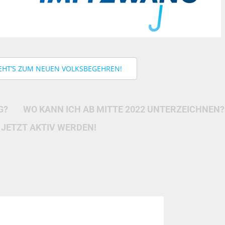
EHT’S ZUM NEUEN VOLKSBEGEHREN!
G?
WO KANN ICH AB MITTE 2022 UNTERZEICHNEN?
JETZT AKTIV WERDEN!