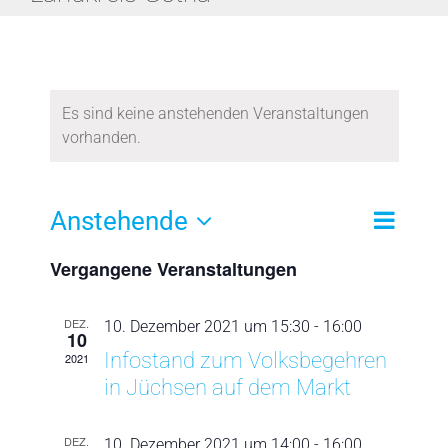
Warum ist meine Stimme so wichtig?
Wo kann ich ab Mitte 2022 unterzeichnen?
Es sind keine anstehenden Veranstaltungen
vorhanden.
Corona-Politik
Unser Gesetzentwurf
Veransta
Anstehende
Suche
Liste
Veranst
Ansichte
Datum
Navigati
Vergangene Veranstaltungen
Suche
wählen.
Jetzt aktiv werden!
und
DEZ.
10. Dezember 2021 um 15:30
-
16:00
10
Ansichte
Infostand zum Volksbegehren
2021
Navigat
in Jüchsen auf dem Markt
DEZ.
10. Dezember 2021 um 14:00
-
16:00