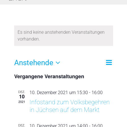
Warum ist meine Stimme so wichtig?
Wo kann ich ab Mitte 2022 unterzeichnen?
Es sind keine anstehenden Veranstaltungen
vorhanden.
Corona-Politik
Unser Gesetzentwurf
Veransta
Anstehende
Suche
Liste
Veranst
Ansichte
Datum
Navigati
Vergangene Veranstaltungen
Suche
wählen.
Jetzt aktiv werden!
und
DEZ.
10. Dezember 2021 um 15:30
-
16:00
10
Ansichte
Infostand zum Volksbegehren
2021
Navigat
in Jüchsen auf dem Markt
DEZ.
10. Dezember 2021 um 14:00
-
16:00