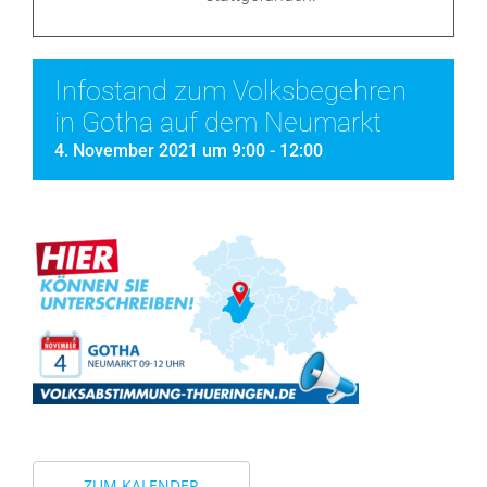
Warum ist meine Stimme so wichtig?
Wo kann ich ab Mitte 2022 unterzeichnen?
Infostand zum Volksbegehren
in Gotha auf dem Neumarkt
4. November 2021 um 9:00
-
12:00
Corona-Politik
Unser Gesetzentwurf
Jetzt aktiv werden!
ZUM KALENDER