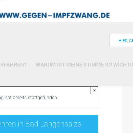
HIER G
ERFAHREN?
WARUM IST MEINE STIMME SO WICHTI
×
g hat bereits stattgefunden.
hren in Bad Langensalza