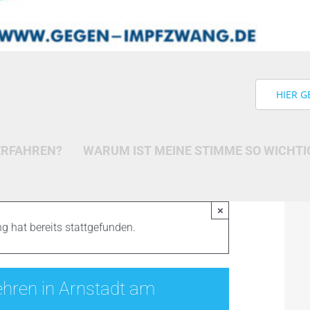
HIER G
ERFAHREN?
WARUM IST MEINE STIMME SO WICHTI
×
g hat bereits stattgefunden.
hren in Arnstadt am